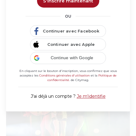
S'inscrire maintenant
OU
Continuer avec Facebook
Société Hippique d'Aquitaine
Centre équestre au cœur de la forêt du Taillan,
Continuer avec Apple
proposant diverses activités à cheval et à poney.
Continue with Google
En cliquant sur le bouton d'inscription, vous confirmez que vous
acceptez les
Conditions générales d'utilisation
et la
Politique de
confidentialité.
de Citymag.
J'ai déjà un compte ?
Je m'identifie