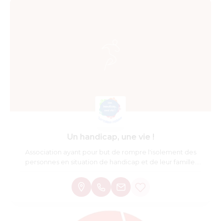
Un handicap, une vie !
Association ayant pour but de rompre l'isolement des
personnes en situation de handicap et de leur famille.
"Les 5 sens des handicapés sont touchés, mais c'est un
6ème qui les délivre : bien au-delà de la volonté, plus fort
que tout, sans restriction, ce 6ème sens qui apparait
c'est simplement l'envie de vivre" Grand Corps Malade.