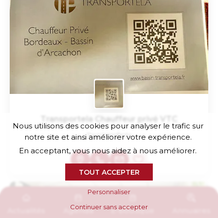
Transportela Chauffeur privé VTC
Nous utilisons des cookies pour analyser le trafic sur
Tous transferts
notre site et ainsi améliorer votre expérience.
En acceptant, vous nous aidez à nous améliorer.
TOUT ACCEPTER
Personnaliser
Continuer sans accepter
Actualités
Agenda
E-boutique
Annuaires