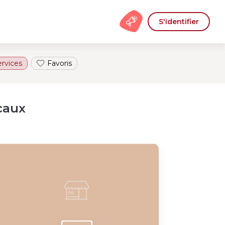
S'identifier
s
ervices
Favoris
caux