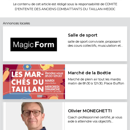
Le contenu de cet article est rédigé sous la responsabilité de
COMITE
D'ENTENTE DES ANCIENS COMBATTANTS DU TAILLAN-MEDOC
Annonces locales
Salle de sport
salle de sport conviviale, proposant
des cours collectifs, musculation et
cardio training 7j/7
Marché de la Boétie
Marché de plein air tout les mardis
matin de 8h30 à 12h30, Place Buffon
Olivier MONEGHETTI
Coach professionnel certifié, je vous
aide à atteindre vos objectifs
personnels ou professionnels