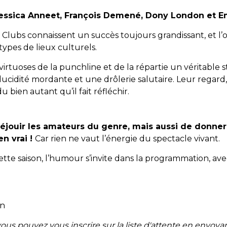
essica Anneet, François Demené, Dony London et E
Clubs connaissent un succès toujours grandissant, et l’on
ypes de lieux culturels.
rtuoses de la punchline et de la répartie un véritable st
idité mordante et une drôlerie salutaire. Leur regard, à 
u bien autant qu’il fait réfléchir.
éjouir les amateurs du genre, mais aussi de donner
en vrai !
Car rien ne vaut l’énergie du spectacle vivant.
tte saison, l’humour s’invite dans la programmation, ave
on
 vous pouvez vous inscrire sur la liste d'attente en envoy