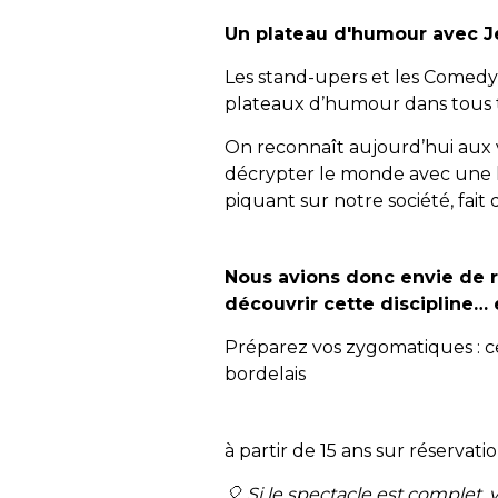
Un plateau d'humour avec J
Les stand-upers et les Comedy 
plateaux d’humour dans tous t
On reconnaît aujourd’hui aux vi
décrypter le monde avec une luc
piquant sur notre société, fait d
Nous avions donc envie de r
découvrir cette discipline… 
Préparez vos zygomatiques : ce
bordelais
à partir de 15 ans sur réservati
🎈 Si le spectacle est complet,