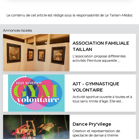
Le contenu de cet article est rédigé sous la responsabilité de
Le Taillan-Médoc
Annonces locales
ASSOCIATION FAMILIALE
TAILLAN
L'association propose différentes
activités Peinture aquarelle ,
Peinture sur porcelaine, Peinture
supports divers, Patchwork, Vide
greniers vide dressings
AJT - GYMNASTIQUE
VOLONTAIRE
Activité sportive ouverte à toutes et à
tous sans limite d'âge. Elle est
encadrée par des moniteurs
diplômés qui pratiquent la
musculation, le cardio, le Pilates...
Dance Pry'vilege
Création et représentation de
spectacle de danse à thème